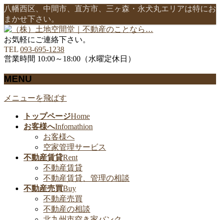
八幡西区、中間市、直方市、三ヶ森・永犬丸エリアは特にお
まかせ下さい。
お気軽にご連絡下さい。
TEL
093-695-1238
営業時間 10:00～18:00（水曜定休日）
MENU
メニューを飛ばす
トップページ
Home
お客様へ
Infomathion
お客様へ
空家管理サービス
不動産賃貸
Rent
不動産賃貸
不動産賃貸、管理の相談
不動産売買
Buy
不動産売買
不動産の相談
北九州市空き家バンク