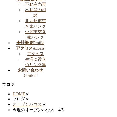
不動産売買
不動産の相
談
北九州市空
き家バンク
中間市空き
家バンク
会社概要
Profile
アクセス
Access
アクセス
生活に役立
つリンク集
お問い合わせ
Contact
ブログ
HOME
»
ブログ
»
オープンハウス
»
今週のオープンハウス 4/5