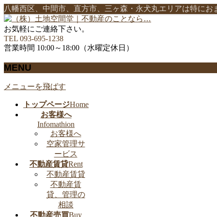
八幡西区、中間市、直方市、三ヶ森・永犬丸エリアは特にお
お気軽にご連絡下さい。
TEL 093-695-1238
営業時間 10:00～18:00（水曜定休日）
MENU
メニューを飛ばす
トップページ
Home
お客様へ
Infomathion
お客様へ
空家管理サ
ービス
不動産賃貸
Rent
不動産賃貸
不動産賃
貸、管理の
相談
不動産売買
Buy